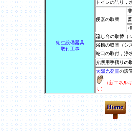
トイレの詰り，
便器の取替
流し台の取替（
衛生設備器具
浴槽の取替（シ
取付工事
蛇口の取付，浄
介護用手摺りの
太陽光発電
の設
（新エネル
り）