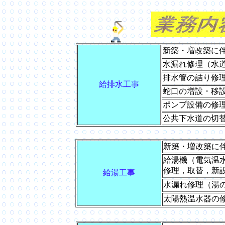
新築・増改築に
水漏れ修理（水
排水管の詰り修
給排水工事
蛇口の増設・移
ポンプ設備の修
公共下水道の切
新築・増改築に
給湯機（電気温
修理，取替，新
給湯工事
水漏れ修理（湯
太陽熱温水器の